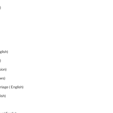
)
lish)
)
sion)
ews)
riage ( English)
ish)