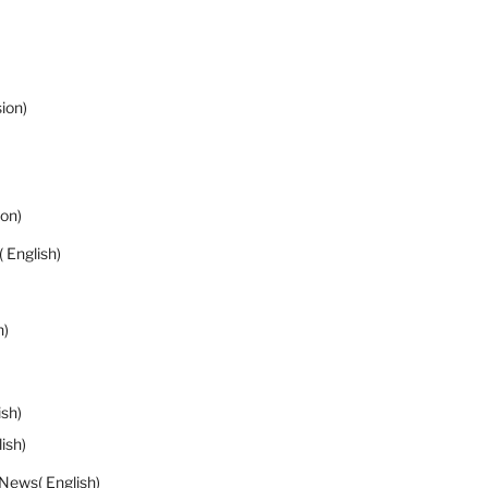
ion)
ion)
 English)
h)
ish)
ish)
News( English)