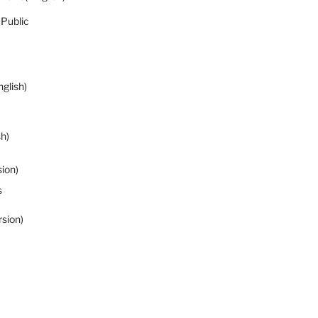
 Public
glish)
h)
sion)
s
rsion)