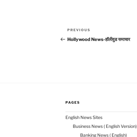
Post
Previous
PREVIOUS
navigation
Post
Hollywood News-हॉलीवुड समाचार
PAGES
English News Sites
Business News ( English Version)
Banking News ( English)